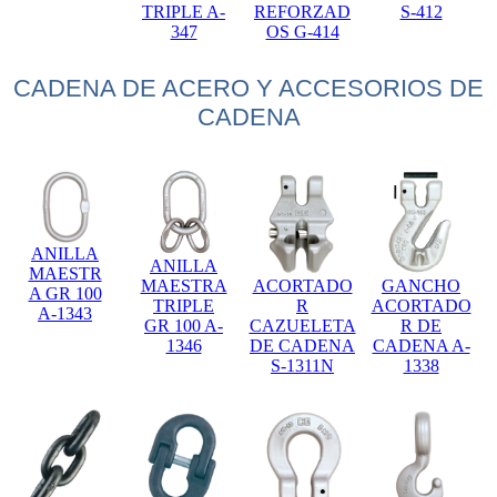
TRIPLE A-
REFORZAD
S-412
347
OS G-414
CADENA DE ACERO Y ACCESORIOS DE
CADENA
ANILLA
ANILLA
MAESTR
MAESTRA
ACORTADO
GANCHO
A GR 100
TRIPLE
R
ACORTADO
A-1343
GR 100 A-
CAZUELETA
R DE
1346
DE CADENA
CADENA A-
S-1311N
1338