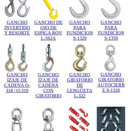
GANCHO
GANCHO DE
GANCHO
GANCHO
INVERTIDO
OJO DE
PARA
PARA
Y RESORTE
ESPIGA ROV
FUNDICION
FUNDICION
L-562A
S-1329
S-1359
GANCHO
GANCHO
GANCHO
GANCHO
GIRATORIO
IZAJE DE
IZAJE DE
GIRATORIO
AUTOCIERR
CADENA O-
CADENA
DE
E S-1326
318 / O-319
CON
LENGÜETA
GIRATORIO
L-322