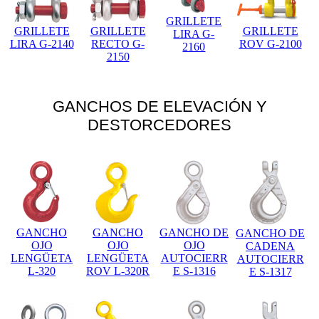
GRILLETE
GRILLETE
GRILLETE
GRILLETE
LIRA G-
LIRA G-2140
RECTO G-
ROV G-2100
2160
2150
GANCHOS DE ELEVACIÓN Y
DESTORCEDORES
GANCHO
GANCHO
GANCHO DE
GANCHO DE
OJO
OJO
OJO
CADENA
LENGÜETA
LENGÜETA
AUTOCIERR
AUTOCIERR
L-320
ROV L-320R
E S-1316
E S-1317