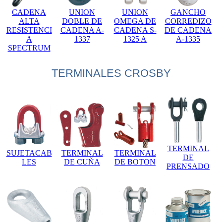
CADENA
UNION
UNION
GANCHO
ALTA
DOBLE DE
OMEGA DE
CORREDIZO
RESISTENCI
CADENA A-
CADENA S-
DE CADENA
A
1337
1325 A
A-1335
SPECTRUM
TERMINALES CROSBY
TERMINAL
SUJETACAB
TERMINAL
TERMINAL
DE
LES
DE CUÑA
DE BOTON
PRENSADO