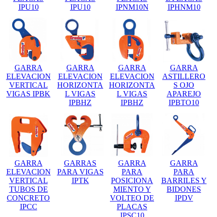
IPU10
IPU10
IPNM10N
IPHNM10
GARRA
GARRA
GARRA
GARRA
ELEVACION
ELEVACION
ELEVACION
ASTILLERO
VERTICAL
HORIZONTA
HORIZONTA
S OJO
VIGAS IPBK
L VIGAS
L VIGAS
APAREJO
IPBHZ
IPBHZ
IPBTO10
GARRA
GARRAS
GARRA
GARRA
ELEVACION
PARA VIGAS
PARA
PARA
VERTICAL
IPTK
POSICIONA
BARRILES Y
TUBOS DE
MIENTO Y
BIDONES
CONCRETO
VOLTEO DE
IPDV
IPCC
PLACAS
IPSC10