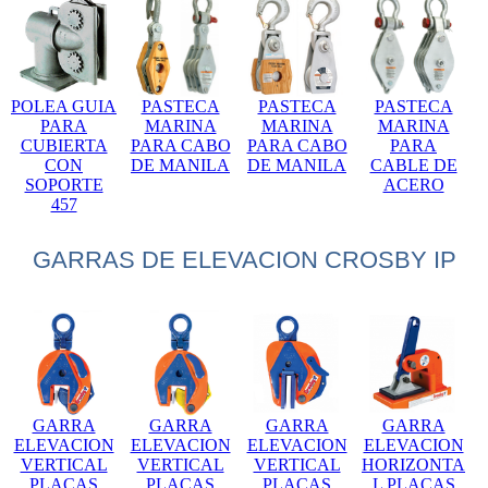
POLEA GUIA
PASTECA
PASTECA
PASTECA
PARA
MARINA
MARINA
MARINA
CUBIERTA
PARA CABO
PARA CABO
PARA
CON
DE MANILA
DE MANILA
CABLE DE
SOPORTE
ACERO
457
GARRAS DE ELEVACION CROSBY IP
GARRA
GARRA
GARRA
GARRA
ELEVACION
ELEVACION
ELEVACION
ELEVACION
VERTICAL
VERTICAL
VERTICAL
HORIZONTA
PLACAS
PLACAS
PLACAS
L PLACAS